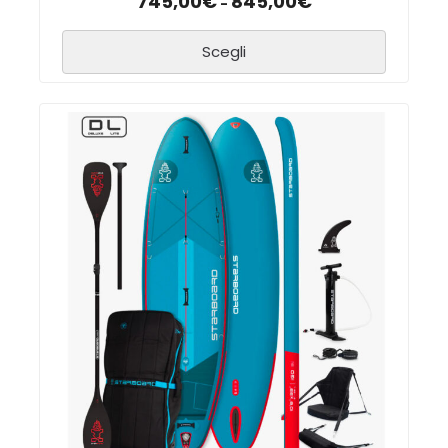
745,00
€
845,00
€
-
Scegli