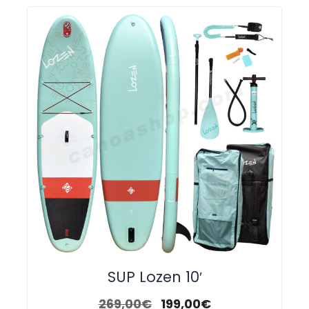
SUP Lozen 10′
269,00
€
199,00
€