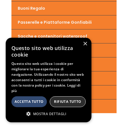
Buoni Regalo
Passerelle e Piattaforme Gonfiabili
Sacche e contenitori waterproof
×
Questo sito web utilizza
Sacchi Galleggiamento
cookie
Questo sito web utilizza i cookie per
Pedalò
migliorare la tua esperienza di
navigazione. Utilizzando il nostro sito web
Hydrospeed
acconsenti a tutti i cookie in conformità
con la nostra policy per i cookie.
Leggi di
più
Gadget e idee regalo
ACCETTA TUTTO
RIFIUTA TUTTO
Sconti e Outlet
MOSTRA DETTAGLI