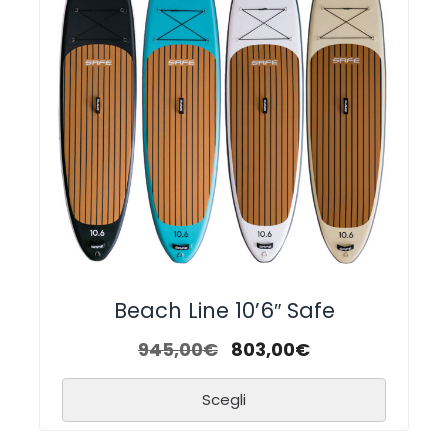
Beach Line 10’6″ Safe
945,00
€
803,00
€
Scegli