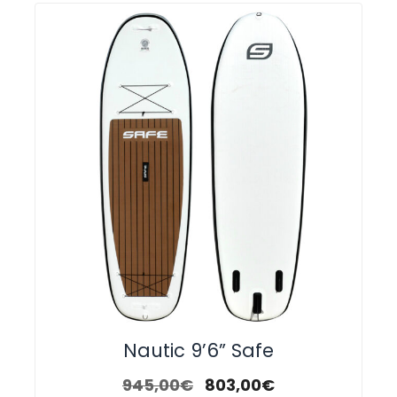
Nautic 9’6” Safe
945,00
€
803,00
€