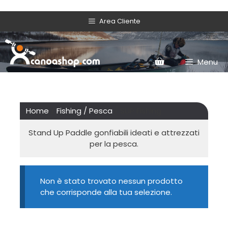
Area Cliente
Menu
Home
/
Fishing / Pesca
/ SUP Fishing
Stand Up Paddle gonfiabili ideati e attrezzati
per la pesca.
Non è stato trovato nessun prodotto
che corrisponde alla tua selezione.