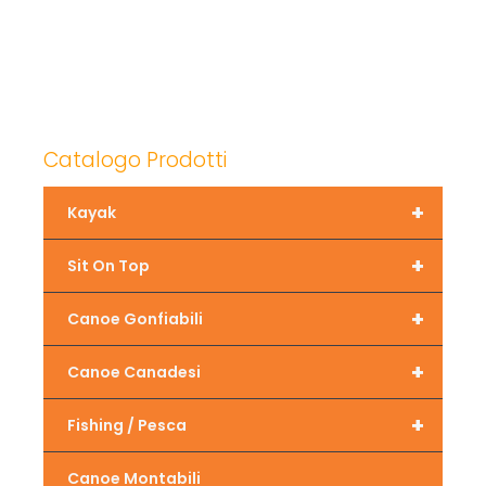
Catalogo Prodotti
+
Kayak
+
Sit On Top
+
Canoe Gonfiabili
+
Canoe Canadesi
+
Fishing / Pesca
Canoe Montabili