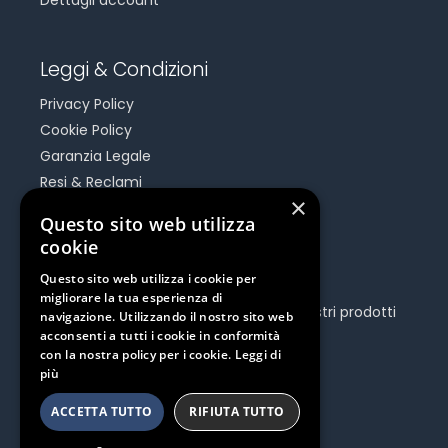
Dettagli account
Leggi & Condizioni
Privacy Policy
Cookie Policy
Garanzia Legale
Resi & Reclami
×
Risoluzione Dispute On Line
Questo sito web utilizza
cookie
Be Social
Questo sito web utilizza i cookie per
migliorare la tua esperienza di
Seguici e rimani aggiornato su tutti i nostri prodotti
navigazione. Utilizzando il nostro sito web
e iniziative.
acconsenti a tutti i cookie in conformità
con la nostra policy per i cookie.
Leggi di
più
ACCETTA TUTTO
RIFIUTA TUTTO