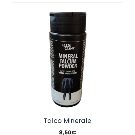
Talco Minerale
8,50
€