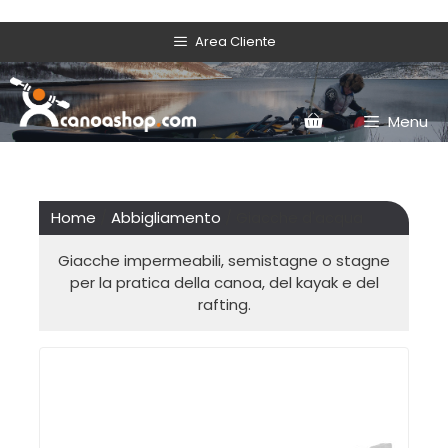
Area Cliente
Menu
Home
/
Abbigliamento
/ Giacche d'acqua
Giacche impermeabili, semistagne o stagne
per la pratica della canoa, del kayak e del
rafting.