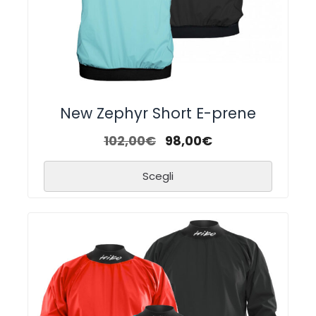
New Zephyr Short E-prene
102,00
€
98,00
€
Scegli