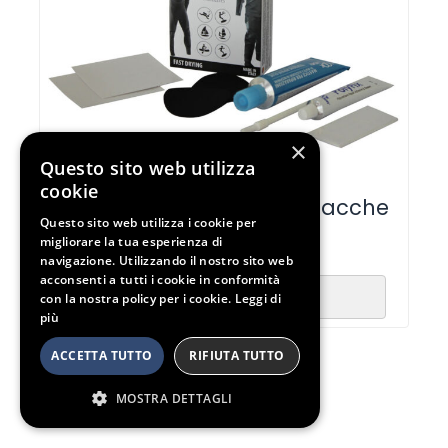
×
Questo sito web utilizza
cookie
Kit Riparazione Mute e Giacche
Questo sito web utilizza i cookie per
migliorare la tua esperienza di
21,90
€
18,90
€
navigazione. Utilizzando il nostro sito web
acconsenti a tutti i cookie in conformità
Aggiungi al carrello
con la nostra policy per i cookie.
Leggi di
più
ACCETTA TUTTO
RIFIUTA TUTTO
MOSTRA DETTAGLI