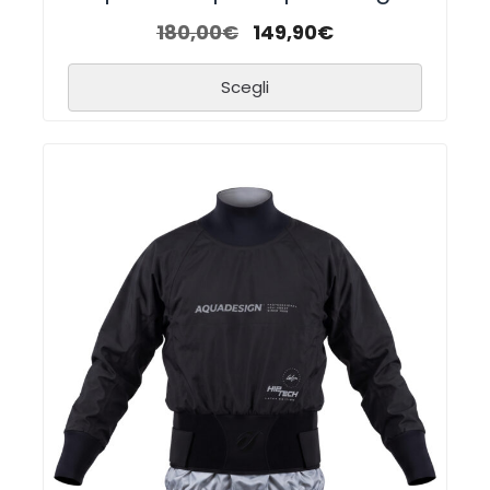
180,00
€
149,90
€
Scegli