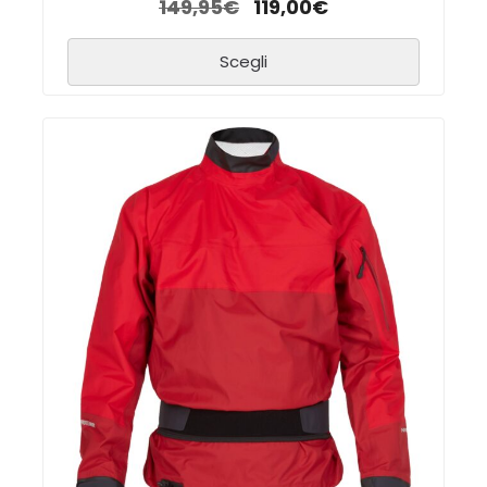
149,95
€
119,00
€
Scegli