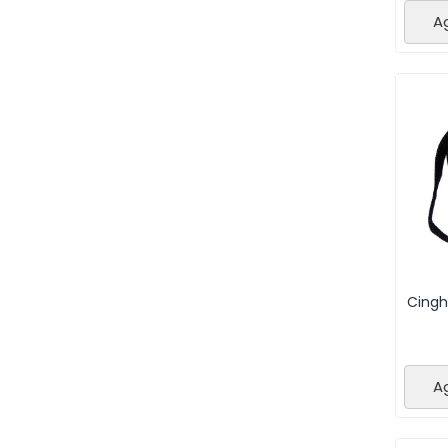
Ag
Cingh
Ag