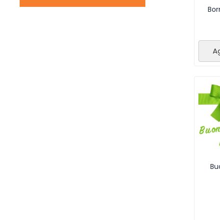
Bor
Ag
Bu