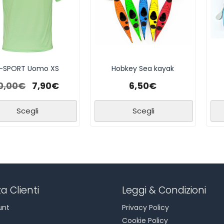
-SPORT Uomo XS
Hobkey Sea kayak
0,00
€
7,90
€
6,50
€
Scegli
Scegli
a Clienti
Leggi & Condizioni
unt
Privacy Policy
Cookie Policy