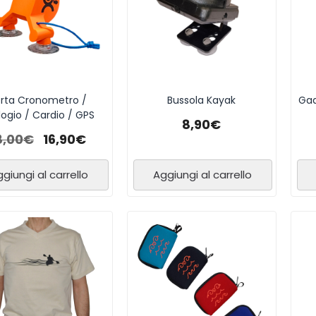
rta Cronometro /
Bussola Kayak
Gad
logio / Cardio / GPS
8,90
€
8,00
€
16,90
€
giungi al carrello
Aggiungi al carrello