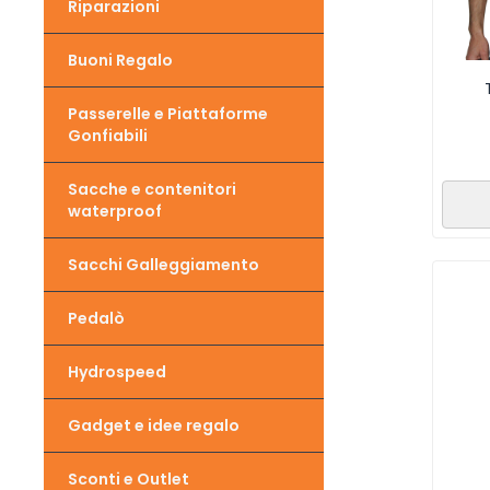
Riparazioni
Buoni Regalo
Passerelle e Piattaforme
Gonfiabili
Sacche e contenitori
waterproof
Sacchi Galleggiamento
Pedalò
Hydrospeed
Gadget e idee regalo
Sconti e Outlet