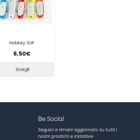
Hobkey SUP
6,50
€
Scegli
Be Social
Seguici e rimani aggiornato su tutti i
nostri prodotti e iniziative.