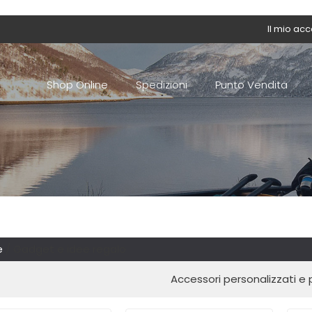
Il mio ac
Shop Online
Spedizioni
Punto Vendita
e
/ Gadget e idee regalo
Accessori personalizzati e p