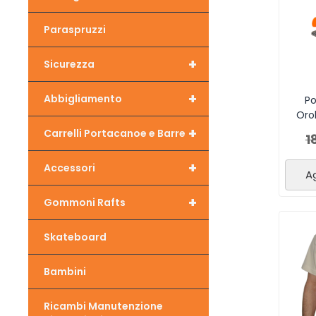
Paraspruzzi
+
Sicurezza
+
Abbigliamento
Po
Oro
+
Carrelli Portacanoe e Barre
1
+
Accessori
Ag
+
Gommoni Rafts
Skateboard
Bambini
Ricambi Manutenzione