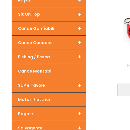
+
Kayak
+
Sit On Top
+
Canoe Gonfiabili
+
Canoe Canadesi
+
Fishing / Pesca
H
Canoe Montabili
+
SUP e Tavole
Motori Elettrici
+
Pagaie
+
Salvagente