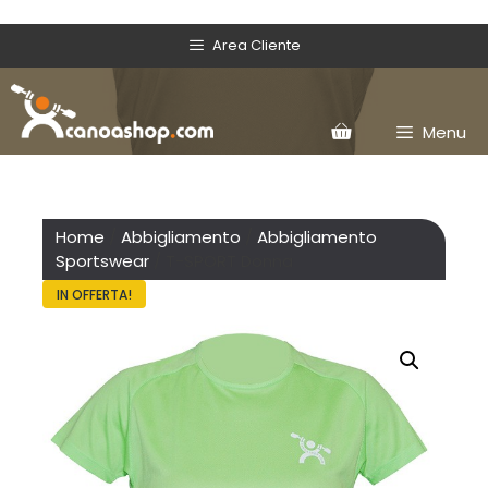
Area Cliente
Menu
Home
/
Abbigliamento
/
Abbigliamento
Sportswear
/ T-SPORT Donna
IN OFFERTA!