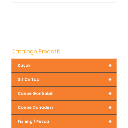
Catalogo Prodotti
+
Kayak
+
Sit On Top
+
Canoe Gonfiabili
+
Canoe Canadesi
+
Fishing / Pesca