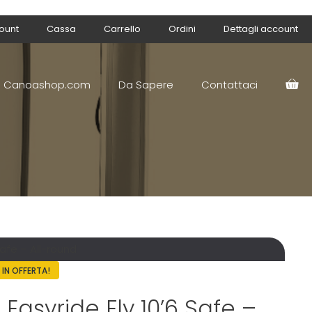
count
Cassa
Carrello
Ordini
Dettagli account
Canoashop.com
Da Sapere
Contattaci
Safe – All-round
IN OFFERTA!
Easyride Fly 10’6 Safe –