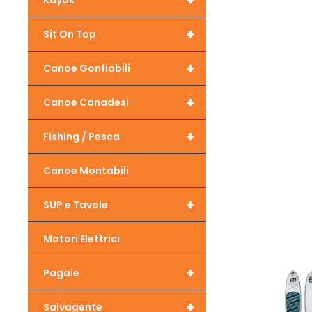
+
Kayak
+
Sit On Top
+
Canoe Gonfiabili
+
Canoe Canadesi
+
Fishing / Pesca
Canoe Montabili
+
SUP e Tavole
Motori Elettrici
+
Pagaie
+
Salvagente