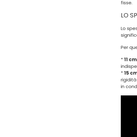
fisse.
LO SP
Lo spes
signifi
Per qu
*
11 cm
indispe
*
15 c
rigidit
in cond