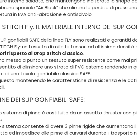
ture interne saldate, che mantengono inalterato lo shape dell
rana speciale “Air Block” che elimina le perdite di pression
rtura in EVA anti-abrasione e antiscivolo
STITCH Fly: IL MATERIALE INTERNO DEI SUP GON
 SUP gonfiabili SAFE della linea FLY sono realizzati e garantiti 
ITCH Fly: un tessuto di mille fili tensori ad altissima densità
ori rispetto al Drop Stitch classico
.
o messo a punto un tessuto super resistente come mai prima 
sentito di eliminare uno strato di PVC esterno rendendo in 
o ad una tavola gonfiabile classica SAFE.
uesto mantenendo le caratteristiche di resistenza e le doti
li.
NNE DEI SUP GONFIABILI SAFE:
ro sistema di pinne è costituito da un assetto thruster con p
o.
sistema consente di avere 3 pinne rigide che aumentano il c
etta ed impedisce alle pinne di curvarsi durante il traspor