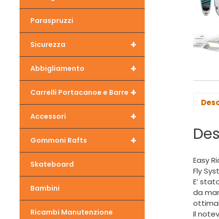
Paraspruzzi
+
Sicurezza
+
Abbigliamento
+
Carrelli Portacanoe e Barre
Desc
+
Accessori
Des
+
Gommoni Rafts
Easy Ri
Skateboard
Fly Sys
E’ stat
Bambini
da mano
ottimal
Ricambi Manutenzione
Il note