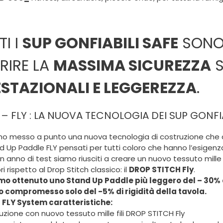
TI I
SUP GONFIABILI SAFE
SONO 
RIRE LA
MASSIMA SICUREZZA
S
STAZIONALI E LEGGEREZZA
.
– FLY : LA NUOVA TECNOLOGIA DEI SUP GONFIA
o messo a punto una nuova tecnologia di costruzione che
d Up Paddle FLY pensati per tutti coloro che hanno l’esigenz
 anno di test siamo riusciti a creare un nuovo tessuto mille
ri rispetto al Drop Stitch classico: il
DROP STITCH Fly
.
o ottenuto uno Stand Up Paddle più leggero del – 30% d
o compromesso solo del -5% di rigidità della tavola.
 FLY System caratteristiche:
ruzione con nuovo tessuto mille fili DROP STITCH Fly