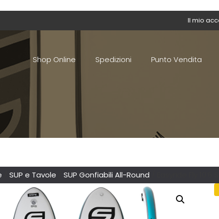
Il mio ac
Shop Online
Spedizioni
Punto Vendita
e
/
SUP e Tavole
/
SUP Gonfiabili All-Round
/ Easyride Fly 10’6 