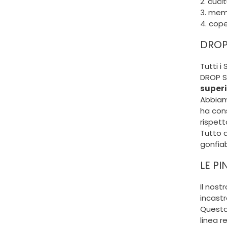
2. cuci
3. memb
4. cope
DROP 
Tutti i
DROP ST
superi
Abbiam
ha con
rispett
Tutto q
gonfiabi
LE PI
Il nost
incastr
Questo 
linea r