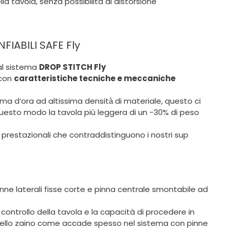
a tavola, senza possibilità di distorsione
e
FIABILI SAFE Fly
dal sistema
DROP STITCH Fly
 con
caratteristiche tecniche e meccaniche
d’ora ad altissima densità̀ di materiale, questo ci
questo modo la tavola più leggera di un -30% di peso
 prestazionali che contraddistinguono i nostri sup
inne laterali fisse corte e pinna centrale smontabile ad
ontrollo della tavola e la capacità di procedere in
to nello zaino come accade spesso nel sistema con pinne