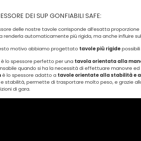
ESSORE DEI SUP GONFIABILI SAFE:
sore delle nostre tavole corrisponde all’esatta proporzione t
ca renderla automaticamente più rigida, ma anche influire sul
esto motivo abbiamo progettato
tavole più rigide
possibi
è lo spessore perfetto per una
tavola orientata alla mano
nsabile quando si ha la necessità di effettuare manovre ed 
m
è lo spessore adatto a
tavole orientate alla stabilità e a
à e stabilità, permette di trasportare molto peso, e grazie all
izioni di gara.