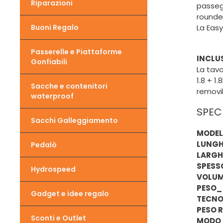
Riparazioni
passegg
rounder
Buoni Regalo
La Easy 
Passerelle e Piattaforme
INCLU
Gonfiabili
La tavo
1.8 + 1
Sacche e contenitori
removib
waterproof
SPEC
Sacchi Galleggiamento
MODEL
LUNGH
Pedalò
LARGH
SPESS
Hydrospeed
VOLU
PESO_
Gadget e idee regalo
TECNO
PESO 
Sconti e Outlet
MODO 