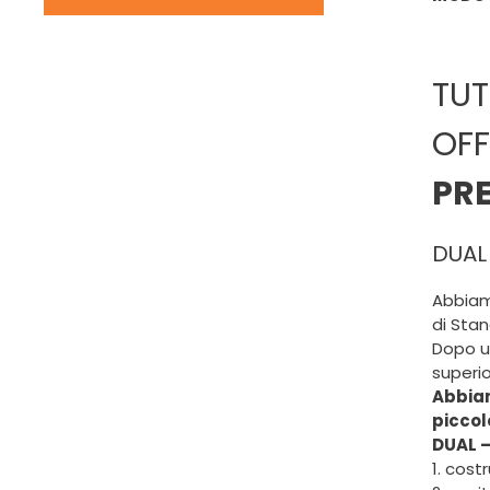
TUT
OFF
PRE
DUAL 
Abbiam
di Stan
Dopo un
superio
Abbiam
piccol
DUAL –
1. cost