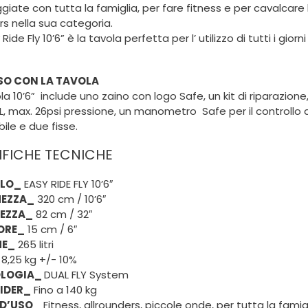
iate con tutta la famiglia, per fare fitness e per cavalcare le
s nella sua categoria.
Ride Fly 10’6” è la tavola perfetta per l’ utilizzo di tutti i gior
SO CON LA TAVOLA
la 10’6” include uno zaino con logo Safe, un kit di riparazio
.8L, max. 26psi pressione, un manometro Safe per il controllo
ile e due fisse.
IFICHE TECNICHE
LO_
EASY RIDE FLY 10’6″
EZZA_
320 cm / 10’6″
EZZA_
82 cm / 32″
ORE_
15 cm / 6″
ME_
265 litri
8,25 kg +/- 10%
LOGIA_
DUAL FLY System
RIDER_
Fino a 140 kg
D’USO_
Fitness, allrounders, piccole onde, per tutta la famig