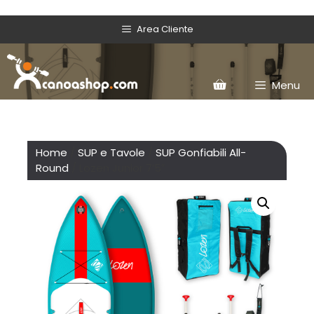
Area Cliente
Menu
Home
/
SUP e Tavole
/
SUP Gonfiabili All-
Round
/ Lozen Junior 7’5″