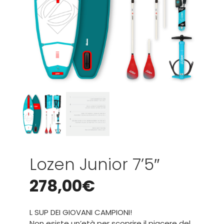
Lozen Junior 7’5″
278,00
€
L SUP DEI GIOVANI CAMPIONI!
Non esiste un’età per scoprire il piacere del