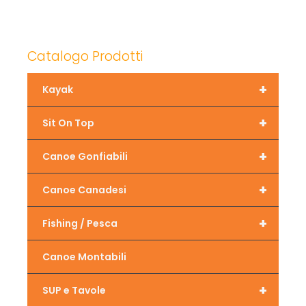
Catalogo Prodotti
+
Kayak
+
Sit On Top
+
Canoe Gonfiabili
+
Canoe Canadesi
+
Fishing / Pesca
Canoe Montabili
+
SUP e Tavole