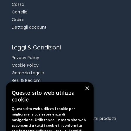
Cassa
Carrello
Ordini
Dettagli account
Leggi & Condizioni
Privacy Policy
Cookie Policy
Garanzia Legale
Resi & Reclami
×
Risoluzione Dispute On Line
Questo sito web utilizza
cookie
Be Social
Questo sito web utilizza i cookie per
migliorare la tua esperienza di
Seguici e rimani aggiornato su tutti i nostri prodotti
navigazione. Utilizzando il nostro sito web
e iniziative.
acconsenti a tutti i cookie in conformità
con la nostra policy per i cookie.
Leggi di