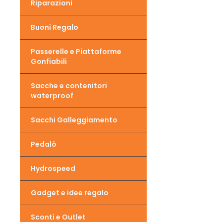
Riparazioni
Buoni Regalo
Passerelle e Piattaforme
Gonfiabili
Sacche e contenitori
waterproof
Sacchi Galleggiamento
Pedalò
Hydrospeed
Gadget e idee regalo
Sconti e Outlet