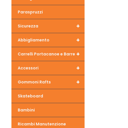
Paraspruzzi
+
Sicurezza
+
Abbigliamento
+
Carrelli Portacanoe e Barre
+
Accessori
+
Gommoni Rafts
Skateboard
Bambini
Ricambi Manutenzione