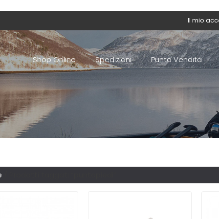
Il mio ac
Shop Online
Spedizioni
Punto Vendita
e
/ Prodotti taggati “puntapiedi”