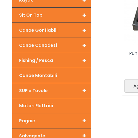
+
Kayak
+
Sit On Top
+
Canoe Gonfiabili
+
Canoe Canadesi
Pun
+
Fishing / Pesca
Canoe Montabili
Ag
+
SUP e Tavole
Motori Elettrici
+
Pagaie
+
Salvagente