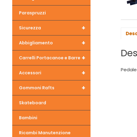
Paraspruzzi
+
Sicurezza
Desc
+
Abbigliamento
Des
+
Carrelli Portacanoe e Barre
Pedale
+
Accessori
+
Gommoni Rafts
Skateboard
Bambini
Ricambi Manutenzione