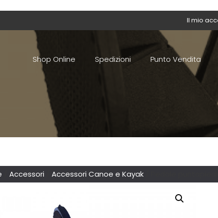
Il mio ac
Shop Online
Spedizioni
Punto Vendita
e
/
Accessori
/
Accessori Canoe e Kayak
/ Pedale puntapied