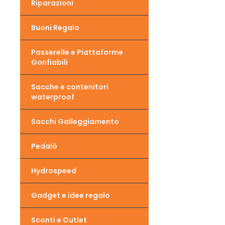
Riparazioni
Buoni Regalo
Passerelle e Piattaforme
Gonfiabili
Sacche e contenitori
waterproof
Sacchi Galleggiamento
Pedalò
Hydrospeed
Gadget e idee regalo
Sconti e Outlet