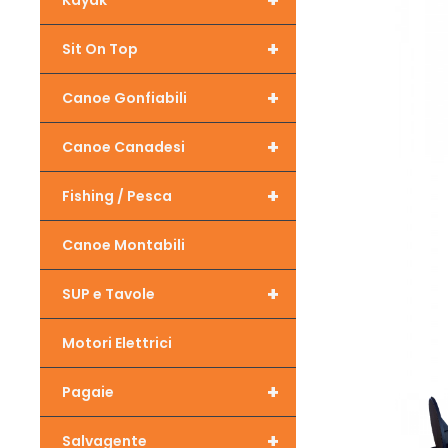
+
Kayak
+
Sit On Top
+
Canoe Gonfiabili
+
Canoe Canadesi
+
Fishing / Pesca
Canoe Montabili
+
SUP e Tavole
Motori Elettrici
+
Pagaie
+
Salvagente