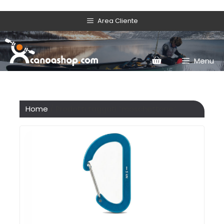
Area Cliente
Menu
Home
/ Prodotti taggati “moschettone”