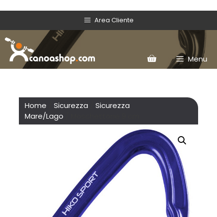
Area Cliente
Menu
Home
/
Sicurezza
/
Sicurezza
Mare/Lago
/ Moschettone 9 cm