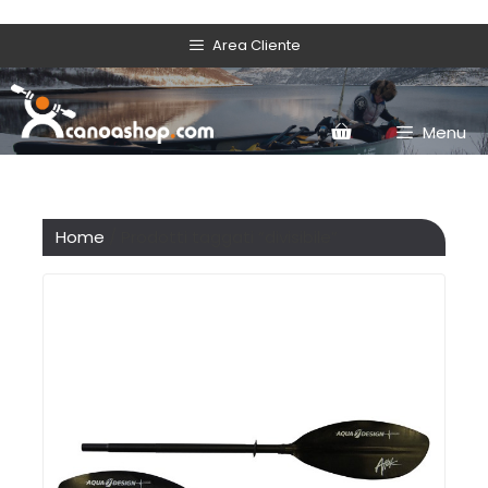
Area Cliente
Menu
Home
/ Prodotti taggati “divisibile”