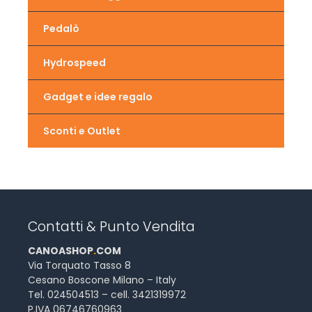
Pedalò
Hydrospeed
Gadget e idee regalo
Sconti e Outlet
Contatti & Punto Vendita
CANOASHOP
.
COM
Via Torquato Tasso 8
Cesano Boscone Milano – Italy
Tel. 024504513 – cell. 3421319972
P.IVA 06746760963