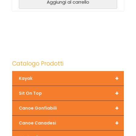
Aggiungi al carrello
Catalogo Prodotti
+
Kayak
+
Sit On Top
+
Canoe Gonfiabili
+
Canoe Canadesi