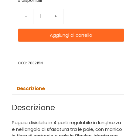
5 disponibili
-
+
Aggiungi al carrello
COD:
783215N
Descrizione
Descrizione
Pagaia divisibile in 4 parti regolabile in lunghezza
e nell’angolo di sfasatura tra le pale, con manico
in fibra di carbonio e pale in Fibrylon, ideata per