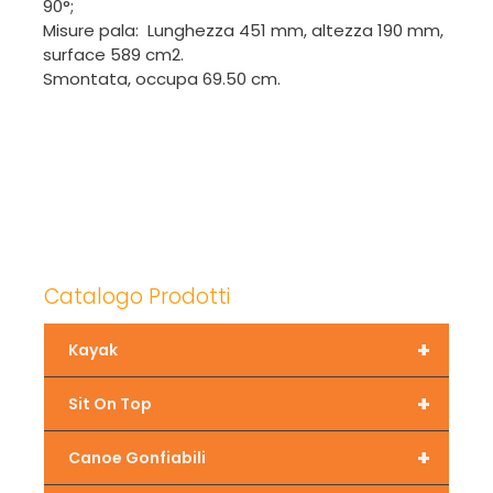
90°;
Misure pala: Lunghezza 451 mm, altezza 190 mm,
surface 589 cm2.
Smontata, occupa 69.50 cm.
Catalogo Prodotti
+
Kayak
+
Sit On Top
+
Canoe Gonfiabili