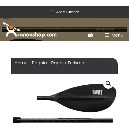
Area Cliente
Menu
Home
/
Pagaie
/
Pagaie Turismo
/ Swift Four
Carbon Vario