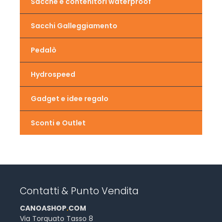
Sacche e contenitori waterproof
Sacchi Galleggiamento
Pedalò
Hydrospeed
Gadget e idee regalo
Sconti e Outlet
Contatti & Punto Vendita
CANOASHOP
.
COM
Via Torquato Tasso 8