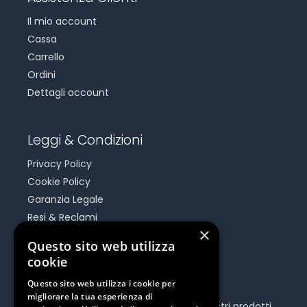
Il mio account
Cassa
Carrello
Ordini
Dettagli account
Leggi & Condizioni
Privacy Policy
Cookie Policy
Garanzia Legale
Resi & Reclami
×
Risoluzione Dispute On Line
Questo sito web utilizza
cookie
Be Social
Questo sito web utilizza i cookie per
migliorare la tua esperienza di
Seguici e rimani aggiornato su tutti i nostri prodotti