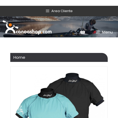
Area Cliente
Menu
Home
/ Prodotti taggati “corta”