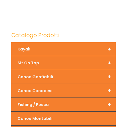
Catalogo Prodotti
+
Kayak
+
Sit On Top
+
Canoe Gonfiabili
+
Canoe Canadesi
+
Fishing / Pesca
Canoe Montabili