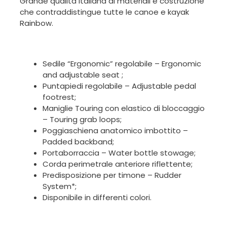
Grande qualità Italiana di materiali e costruzione
che contraddistingue tutte le canoe e kayak
Rainbow.
Sedile “Ergonomic” regolabile – Ergonomic
and adjustable seat ;
Puntapiedi regolabile – Adjustable pedal
footrest;
Maniglie Touring con elastico di bloccaggio
– Touring grab loops;
Poggiaschiena anatomico imbottito –
Padded backband;
Portaborraccia – Water bottle stowage;
Corda perimetrale anteriore riflettente;
Predisposizione per timone – Rudder
System*;
Disponibile in differenti colori.