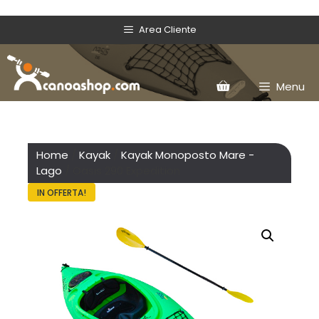
Area Cliente
Menu
Home
/
Kayak
/
Kayak Monoposto Mare -
Lago
/ Oasis 290 Expedition
IN OFFERTA!