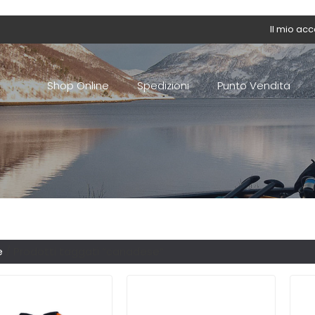
Il mio ac
Shop Online
Spedizioni
Punto Vendita
e
/ Prodotti taggati “canadese”