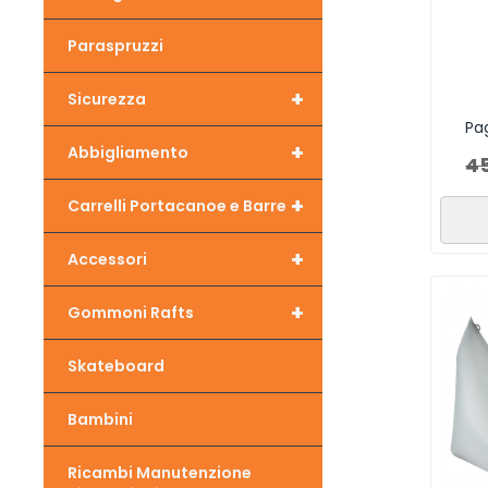
Paraspruzzi
+
Sicurezza
Pa
+
Abbigliamento
4
+
Carrelli Portacanoe e Barre
+
Accessori
+
Gommoni Rafts
Skateboard
Bambini
Ricambi Manutenzione