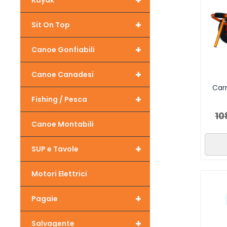
+
Kayak
+
Sit On Top
+
Canoe Gonfiabili
+
Canoe Canadesi
Carr
+
Fishing / Pesca
10
Canoe Montabili
+
SUP e Tavole
Motori Elettrici
+
Pagaie
+
Salvagente