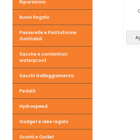
Riparazioni
Buoni Regalo
Passerelle e Piattaforme
Ag
Gonfiabili
Sacche e contenitori
waterproof
Sacchi Galleggiamento
Pedalò
Hydrospeed
Gadget e idee regalo
Sconti e Outlet