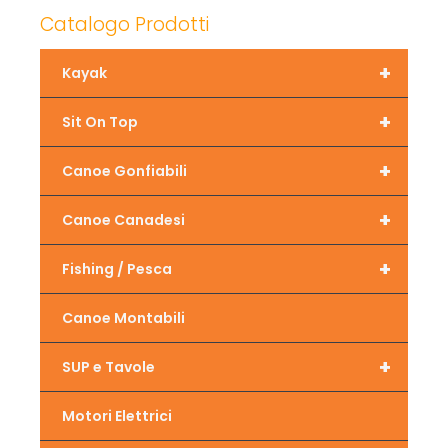
Catalogo Prodotti
+
Kayak
+
Sit On Top
+
Canoe Gonfiabili
+
Canoe Canadesi
+
Fishing / Pesca
Canoe Montabili
+
SUP e Tavole
Motori Elettrici