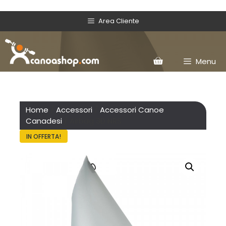
Area Cliente
Menu
Home
/
Accessori
/
Accessori Canoe
Canadesi
/ Airbag 3D NRS
IN OFFERTA!