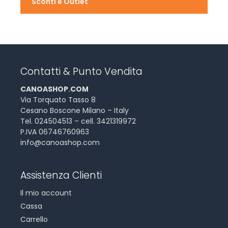
Sconti e Outlet
Contatti & Punto Vendita
CANOASHOP
.
COM
Via Torquato Tasso 8
Cesano Boscone Milano – Italy
Tel. 024504513 – cell. 3421319972
P.IVA 06746760963
info@canoashop.com
Assistenza Clienti
Il mio account
Cassa
Carrello