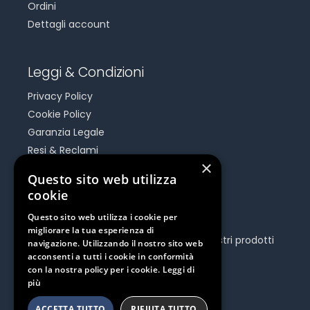
Ordini
Dettagli account
Leggi & Condizioni
Privacy Policy
Cookie Policy
Garanzia Legale
Resi & Reclami
×
Risoluzione Dispute On Line
Questo sito web utilizza
cookie
Be Social
Questo sito web utilizza i cookie per
migliorare la tua esperienza di
Seguici e rimani aggiornato su tutti i nostri prodotti
navigazione. Utilizzando il nostro sito web
e iniziative.
acconsenti a tutti i cookie in conformità
con la nostra policy per i cookie.
Leggi di
più
ACCETTA TUTTO
RIFIUTA TUTTO