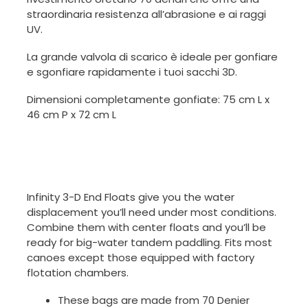
straordinaria resistenza all’abrasione e ai raggi
UV.
La grande valvola di scarico è ideale per gonfiare
e sgonfiare rapidamente i tuoi sacchi 3D.
Dimensioni completamente gonfiate: 75 cm L x
46 cm P x 72 cm L
Infinity 3-D End Floats give you the water
displacement you’ll need under most conditions.
Combine them with center floats and you’ll be
ready for big-water tandem paddling. Fits most
canoes except those equipped with factory
flotation chambers.
These bags are made from 70 Denier