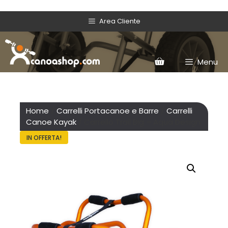
Area Cliente
Menu
Home
/
Carrelli Portacanoe e Barre
/
Carrelli
Canoe Kayak
/ Carrello Trail Big – Aqua Design
IN OFFERTA!