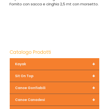
Fornito con sacca e cinghia 2,5 mt con morsetto.
Catalogo Prodotti
+
Kayak
+
Sit On Top
+
Canoe Gonfiabili
+
Canoe Canadesi