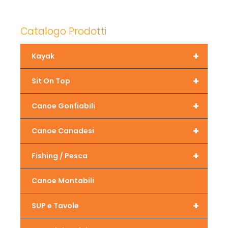
Catalogo Prodotti
+
Kayak
+
Sit On Top
+
Canoe Gonfiabili
+
Canoe Canadesi
+
Fishing / Pesca
Canoe Montabili
+
SUP e Tavole