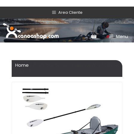
Area Cliente
Menu
Home
/ Prodotto Dimensione piegato / 70 x 46
x 30 cm