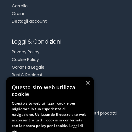
Carrello
Ordini
Dettagli account
Leggi & Condizioni
Privacy Policy
Cookie Policy
Garanzia Legale
Resi & Reclami
×
Risoluzione Dispute On Line
Questo sito web utilizza
cookie
Be Social
Questo sito web utilizza i cookie per
migliorare la tua esperienza di
Seguici e rimani aggiornato su tutti i nostri prodotti
navigazione. Utilizzando il nostro sito web
e iniziative.
acconsenti a tutti i cookie in conformità
con la nostra policy per i cookie.
Leggi di
più