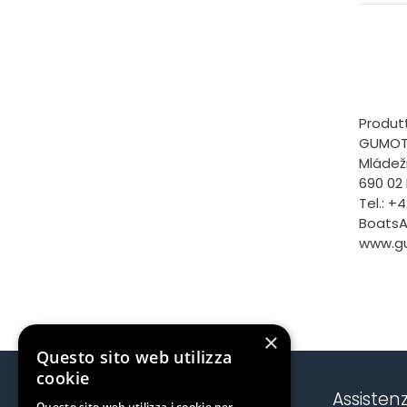
Produt
GUMOTE
Mládež
690 02
Tel.: +
Boats
www.g
×
Questo sito web utilizza
cookie
Contatti & Punto Vendita
Assistenz
Questo sito web utilizza i cookie per