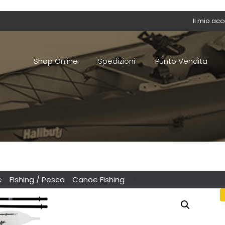
Il mio ac
Shop Online
Spedizioni
Punto Vendita
e
/
Fishing / Pesca
/
Canoe Fishing
/ Halibut KIT Gumotex