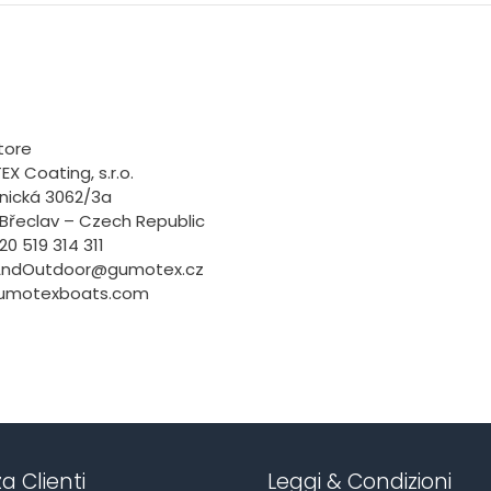
tore
X Coating, s.r.o.
nická 3062/3a
 Břeclav – Czech Republic
420 519 314 311
AndOutdoor@gumotex.cz
umotexboats.com
a Clienti
Leggi & Condizioni