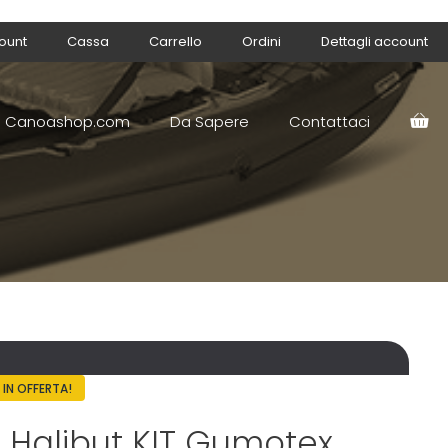
count
Cassa
Carrello
Ordini
Dettagli account
Canoashop.com
Da Sapere
Contattaci
IN OFFERTA!
Halibut KIT Gumotex