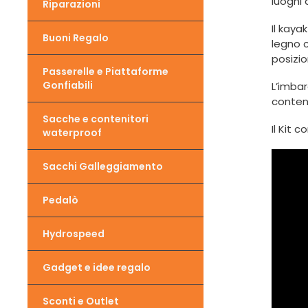
luoghi 
Riparazioni
Il kaya
Buoni Regalo
legno 
posizi
Passerelle e Piattaforme
Gonfiabili
L’imba
conteni
Sacche e contenitori
Il Kit
waterproof
Sacchi Galleggiamento
Pedalò
Hydrospeed
Gadget e idee regalo
Sconti e Outlet