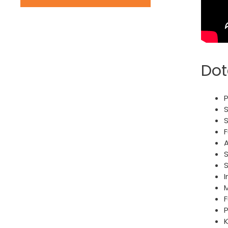
Dot
P
S
S
S
I
M
F
P
K