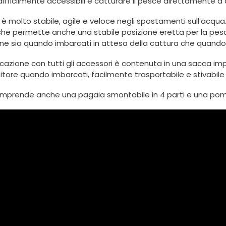
difficilmente accessibili e catturare il pesce direttamente a
k è molto stabile, agile e veloce negli spostamenti sull’acqua.
che permette anche una stabile posizione eretta per la pesc
one sia quando imbarcati in attesa della cattura che quando
rcazione con tutti gli accessori è contenuta in una sacca im
tore quando imbarcati, facilmente trasportabile e stivabile 
 comprende anche una pagaia smontabile in 4 parti e una 