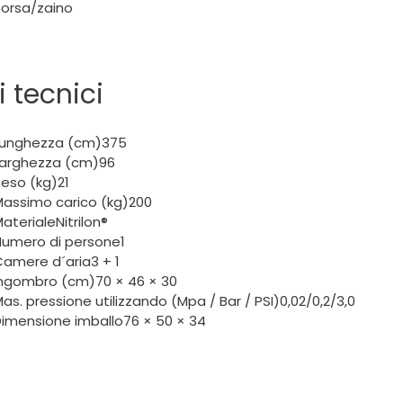
Borsa/zaino
i tecnici
Lunghezza (cm)375
Larghezza (cm)96
eso (kg)21
Massimo carico (kg)200
aterialeNitrilon®
Numero di persone1
amere d´aria3 + 1
Ingombro (cm)70 × 46 × 30
as. pressione utilizzando (Mpa / Bar / PSI)0,02/0,2/3,0
imensione imballo76 × 50 × 34