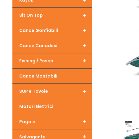
+
Kayak
+
Sit On Top
+
Canoe Gonfiabili
+
Canoe Canadesi
+
Fishing / Pesca
Canoe Montabili
+
SUP e Tavole
Motori Elettrici
+
Pagaie
+
Salvagente