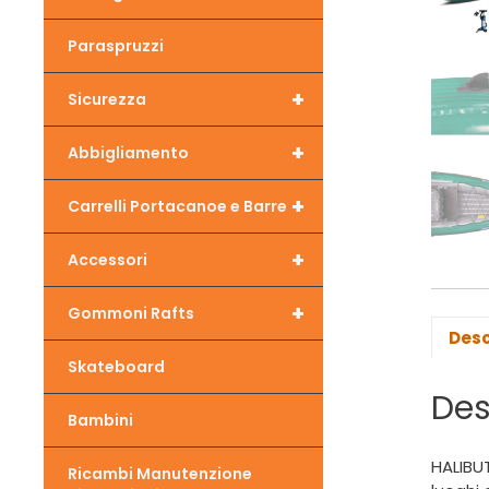
Paraspruzzi
+
Sicurezza
+
Abbigliamento
+
Carrelli Portacanoe e Barre
+
Accessori
+
Gommoni Rafts
Desc
Skateboard
Des
Bambini
HALIBUT
Ricambi Manutenzione