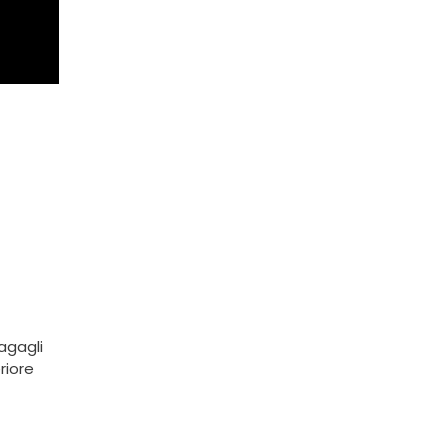
bagagli
riore