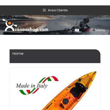
Area Cliente
Menu
Home
/ Prodotto Colore / Acqua (verde
sfumato bianco)