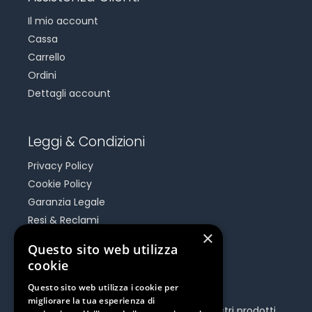
Il mio account
Cassa
Carrello
Ordini
Dettagli account
Leggi & Condizioni
Privacy Policy
Cookie Policy
Garanzia Legale
Resi & Reclami
×
Risoluzione Dispute On Line
Questo sito web utilizza
cookie
Be Social
Questo sito web utilizza i cookie per
migliorare la tua esperienza di
Seguici e rimani aggiornato su tutti i nostri prodotti