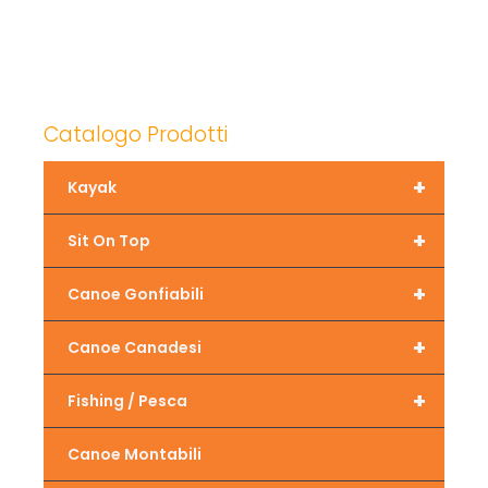
Catalogo Prodotti
+
Kayak
+
Sit On Top
+
Canoe Gonfiabili
+
Canoe Canadesi
+
Fishing / Pesca
Canoe Montabili