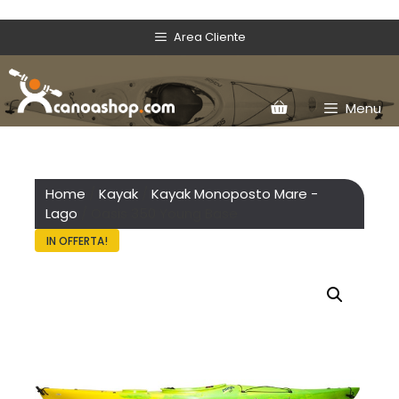
Area Cliente
Menu
Home
/
Kayak
/
Kayak Monoposto Mare -
Lago
/ Oasis 350 Young Base
IN OFFERTA!