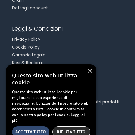
Dettagli account
Leggi & Condizioni
Privacy Policy
Cookie Policy
Garanzia Legale
Resi & Reclami
×
Risoluzione Dispute On Line
Questo sito web utilizza
cookie
Be Social
Questo sito web utilizza i cookie per
migliorare la tua esperienza di
Seguici e rimani aggiornato su tutti i nostri prodotti
navigazione. Utilizzando il nostro sito web
e iniziative.
acconsenti a tutti i cookie in conformità
con la nostra policy per i cookie.
Leggi di
più
ACCETTA TUTTO
RIFIUTA TUTTO