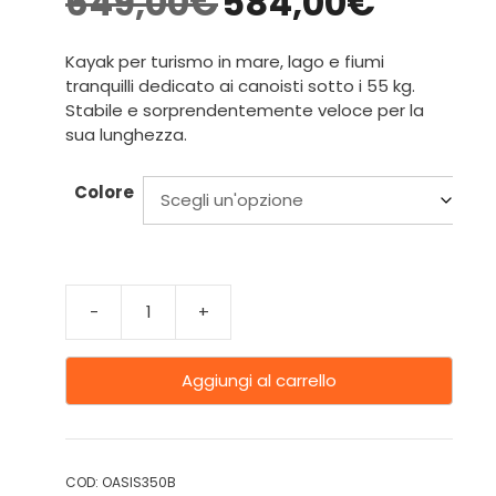
649,00
€
584,00
€
Kayak per turismo in mare, lago e fiumi
tranquilli dedicato ai canoisti sotto i 55 kg.
Stabile e sorprendentemente veloce per la
sua lunghezza.
Colore
-
+
Aggiungi al carrello
COD:
OASIS350B