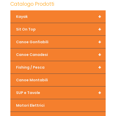
Catalogo Prodotti
+
Kayak
+
Sit On Top
+
Canoe Gonfiabili
+
Canoe Canadesi
+
Fishing / Pesca
Canoe Montabili
+
SUP e Tavole
Motori Elettrici