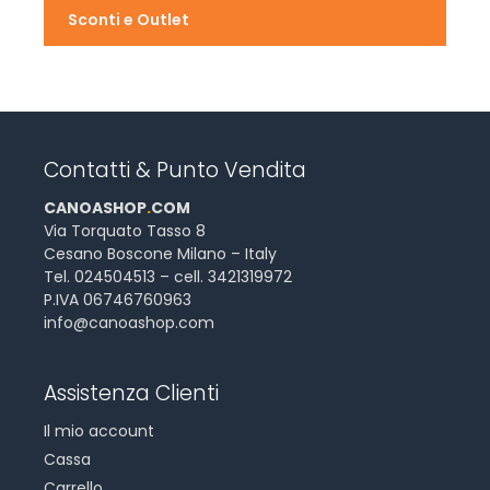
Sconti e Outlet
Contatti & Punto Vendita
CANOASHOP
.
COM
Via Torquato Tasso 8
Cesano Boscone Milano – Italy
Tel. 024504513 – cell. 3421319972
P.IVA 06746760963
info@canoashop.com
Assistenza Clienti
Il mio account
Cassa
Carrello