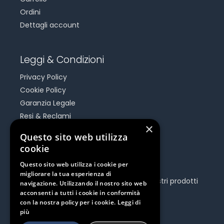
Ordini
Dettagli account
Leggi & Condizioni
Privacy Policy
Cookie Policy
Garanzia Legale
Resi & Reclami
×
Risoluzione Dispute On Line
Questo sito web utilizza
cookie
Be Social
Questo sito web utilizza i cookie per
migliorare la tua esperienza di
Seguici e rimani aggiornato su tutti i nostri prodotti
navigazione. Utilizzando il nostro sito web
e iniziative.
acconsenti a tutti i cookie in conformità
con la nostra policy per i cookie.
Leggi di
più