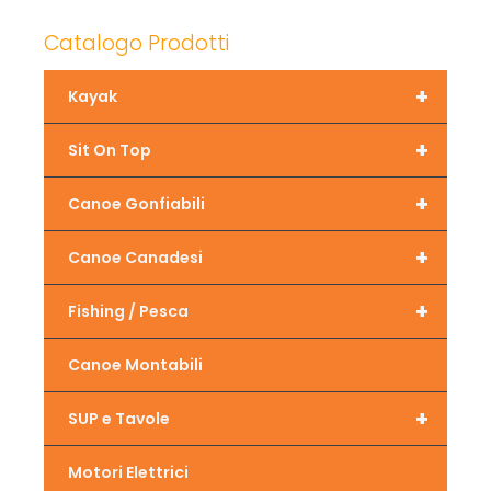
Catalogo Prodotti
+
Kayak
+
Sit On Top
+
Canoe Gonfiabili
+
Canoe Canadesi
+
Fishing / Pesca
Canoe Montabili
+
SUP e Tavole
Motori Elettrici