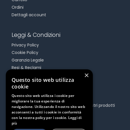
Ordini
Dettagli account
Leggi & Condizioni
Privacy Policy
Cookie Policy
Garanzia Legale
Resi & Reclami
×
Risoluzione Dispute On Line
Questo sito web utilizza
cookie
Be Social
Questo sito web utilizza i cookie per
migliorare la tua esperienza di
Seguici e rimani aggiornato su tutti i nostri prodotti
navigazione. Utilizzando il nostro sito web
e iniziative.
acconsenti a tutti i cookie in conformità
con la nostra policy per i cookie.
Leggi di
più