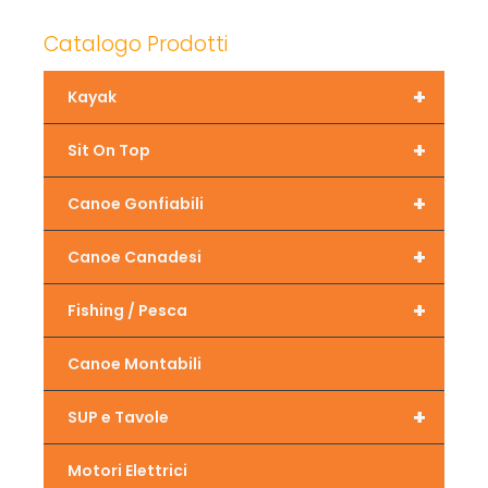
Catalogo Prodotti
+
Kayak
+
Sit On Top
+
Canoe Gonfiabili
+
Canoe Canadesi
+
Fishing / Pesca
Canoe Montabili
+
SUP e Tavole
Motori Elettrici