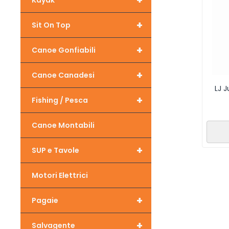
+
Kayak
+
Sit On Top
+
Canoe Gonfiabili
+
Canoe Canadesi
LJ 
+
Fishing / Pesca
Canoe Montabili
+
SUP e Tavole
Motori Elettrici
+
Pagaie
+
Salvagente