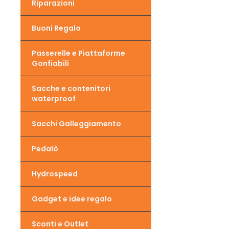
Riparazioni
Buoni Regalo
Passerelle e Piattaforme
Gonfiabili
Sacche e contenitori
waterproof
Sacchi Galleggiamento
Pedalò
Hydrospeed
Gadget e idee regalo
Sconti e Outlet