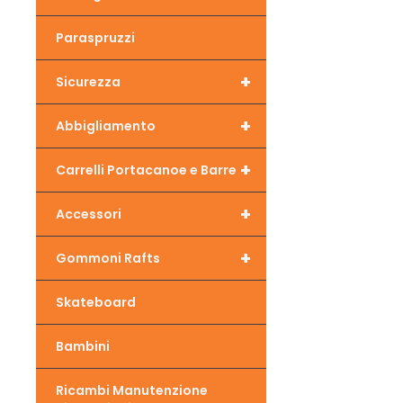
Paraspruzzi
+
Sicurezza
+
Abbigliamento
+
Carrelli Portacanoe e Barre
+
Accessori
+
Gommoni Rafts
Skateboard
Bambini
Ricambi Manutenzione