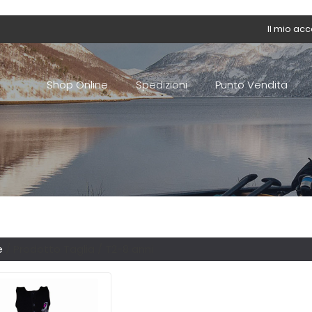
Il mio ac
Shop Online
Spedizioni
Punto Vendita
e
/ Prodotto Taglia / T2-8 anni