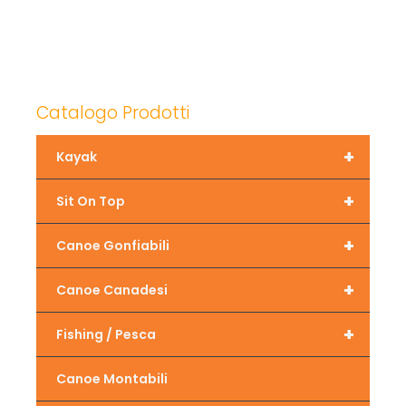
Catalogo Prodotti
+
Kayak
+
Sit On Top
+
Canoe Gonfiabili
+
Canoe Canadesi
+
Fishing / Pesca
Canoe Montabili