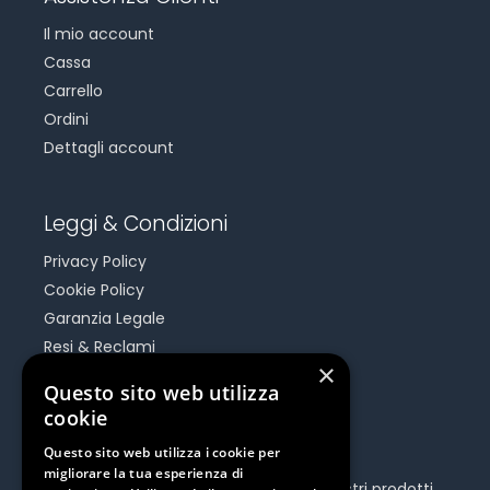
Il mio account
Cassa
Carrello
Ordini
Dettagli account
Leggi & Condizioni
Privacy Policy
Cookie Policy
Garanzia Legale
Resi & Reclami
×
Risoluzione Dispute On Line
Questo sito web utilizza
cookie
Be Social
Questo sito web utilizza i cookie per
migliorare la tua esperienza di
Seguici e rimani aggiornato su tutti i nostri prodotti