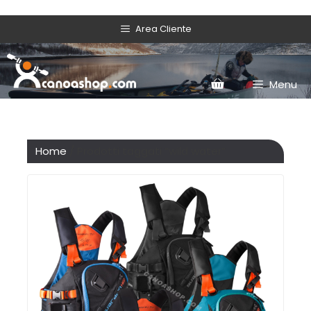
Area Cliente
Menu
Home
/ Prodotti taggati “wild water”