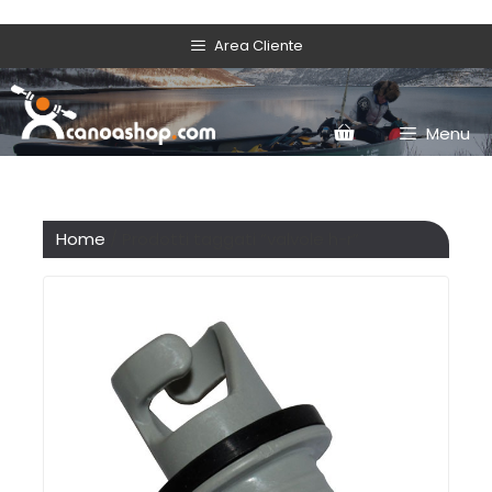
Area Cliente
Menu
Home
/ Prodotti taggati “valvole h-r”