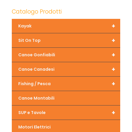
Catalogo Prodotti
+
Kayak
+
Sit On Top
+
Canoe Gonfiabili
+
Canoe Canadesi
+
Fishing / Pesca
Canoe Montabili
+
SUP e Tavole
Motori Elettrici