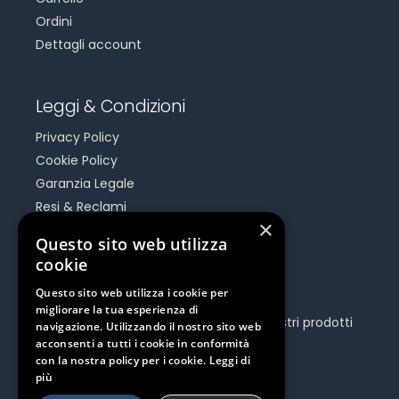
Ordini
Dettagli account
Leggi & Condizioni
Privacy Policy
Cookie Policy
Garanzia Legale
Resi & Reclami
×
Risoluzione Dispute On Line
Questo sito web utilizza
cookie
Be Social
Questo sito web utilizza i cookie per
migliorare la tua esperienza di
Seguici e rimani aggiornato su tutti i nostri prodotti
navigazione. Utilizzando il nostro sito web
e iniziative.
acconsenti a tutti i cookie in conformità
con la nostra policy per i cookie.
Leggi di
più