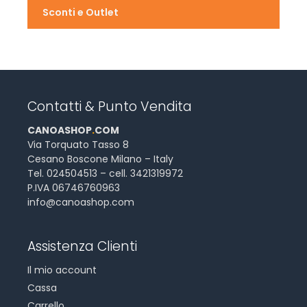
Sconti e Outlet
Contatti & Punto Vendita
CANOASHOP
.
COM
Via Torquato Tasso 8
Cesano Boscone Milano – Italy
Tel. 024504513 – cell. 3421319972
P.IVA 06746760963
info@canoashop.com
Assistenza Clienti
Il mio account
Cassa
Carrello