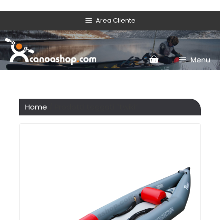
Area Cliente
Menu
Home
/ Prodotti taggati “twiki”