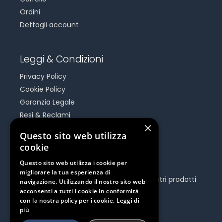
Ordini
Dettagli account
Leggi & Condizioni
Privacy Policy
Cookie Policy
Garanzia Legale
Resi & Reclami
×
Risoluzione Dispute On Line
Questo sito web utilizza
cookie
Be Social
Questo sito web utilizza i cookie per
migliorare la tua esperienza di
Seguici e rimani aggiornato su tutti i nostri prodotti
navigazione. Utilizzando il nostro sito web
e iniziative.
acconsenti a tutti i cookie in conformità
con la nostra policy per i cookie.
Leggi di
più