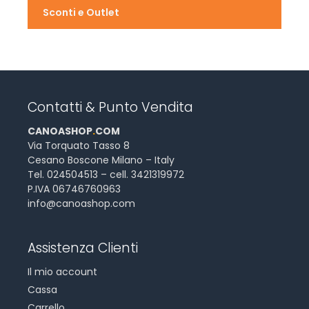
Sconti e Outlet
Contatti & Punto Vendita
CANOASHOP
.
COM
Via Torquato Tasso 8
Cesano Boscone Milano – Italy
Tel. 024504513 – cell. 3421319972
P.IVA 06746760963
info@canoashop.com
Assistenza Clienti
Il mio account
Cassa
Carrello