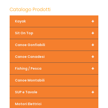
Catalogo Prodotti
+
Kayak
+
Sit On Top
+
Canoe Gonfiabili
+
Canoe Canadesi
+
Fishing / Pesca
Canoe Montabili
+
SUP e Tavole
Motori Elettrici