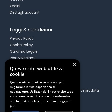
Ordini
Dettagli account
Leggi & Condizioni
Privacy Policy
Cookie Policy
Garanzia Legale
Resi & Reclami
×
Risoluzione Dispute On Line
Questo sito web utilizza
cookie
Be Social
Questo sito web utilizza i cookie per
migliorare la tua esperienza di
Seguici e rimani aggiornato su tutti i nostri prodotti
navigazione. Utilizzando il nostro sito web
e iniziative.
acconsenti a tutti i cookie in conformità
con la nostra policy per i cookie.
Leggi di
più