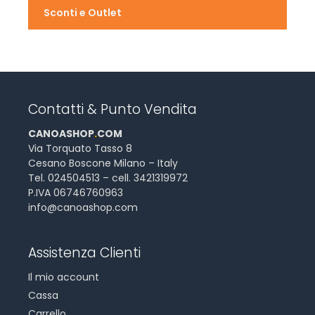
Sconti e Outlet
Contatti & Punto Vendita
CANOASHOP
.
COM
Via Torquato Tasso 8
Cesano Boscone Milano – Italy
Tel. 024504513 – cell. 3421319972
P.IVA 06746760963
info@canoashop.com
Assistenza Clienti
Il mio account
Cassa
Carrello