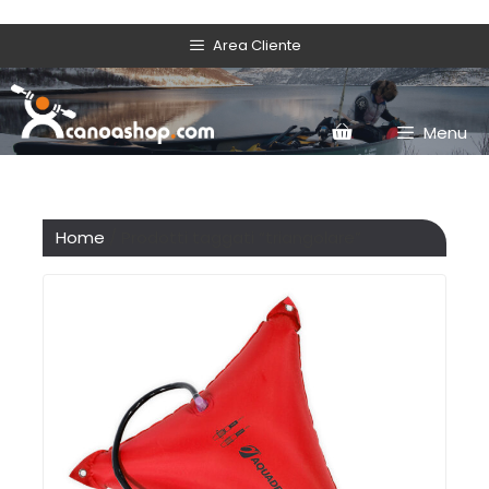
Area Cliente
Menu
Home
/ Prodotti taggati “triangolare”