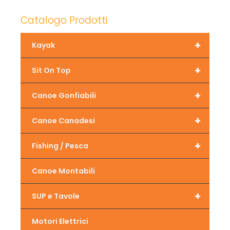
Catalogo Prodotti
+
Kayak
+
Sit On Top
+
Canoe Gonfiabili
+
Canoe Canadesi
+
Fishing / Pesca
Canoe Montabili
+
SUP e Tavole
Motori Elettrici