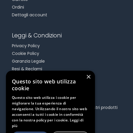
Ordini
Dettagli account
Leggi & Condizioni
Privacy Policy
Cookie Policy
Garanzia Legale
Resi & Reclami
×
Risoluzione Dispute On Line
Questo sito web utilizza
cookie
Be Social
Questo sito web utilizza i cookie per
migliorare la tua esperienza di
Seguici e rimani aggiornato su tutti i nostri prodotti
navigazione. Utilizzando il nostro sito web
e iniziative.
acconsenti a tutti i cookie in conformità
con la nostra policy per i cookie.
Leggi di
più