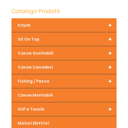
Catalogo Prodotti
+
Kayak
+
Sit On Top
+
Canoe Gonfiabili
+
Canoe Canadesi
+
Fishing / Pesca
Canoe Montabili
+
SUP e Tavole
Motori Elettrici