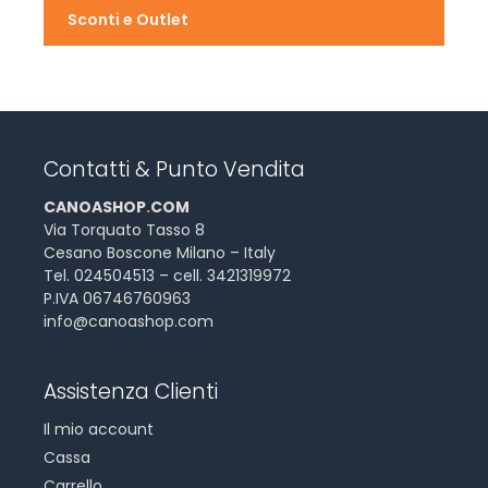
Sconti e Outlet
Contatti & Punto Vendita
CANOASHOP
.
COM
Via Torquato Tasso 8
Cesano Boscone Milano – Italy
Tel. 024504513 – cell. 3421319972
P.IVA 06746760963
info@canoashop.com
Assistenza Clienti
Il mio account
Cassa
Carrello