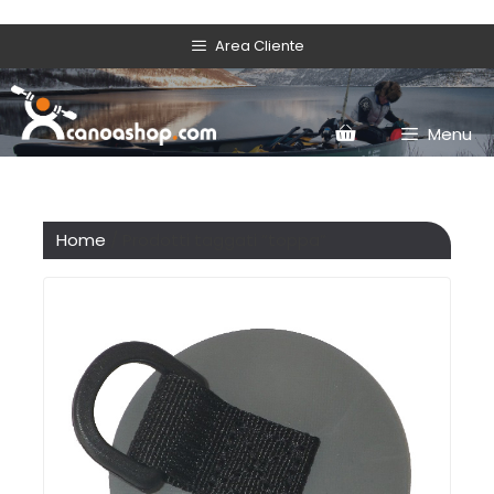
Area Cliente
Menu
Home
/ Prodotti taggati “toppa”