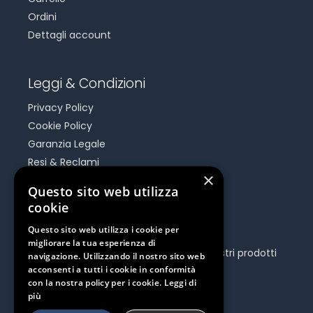
Ordini
Dettagli account
Leggi & Condizioni
Privacy Policy
Cookie Policy
Garanzia Legale
Resi & Reclami
×
Risoluzione Dispute On Line
Questo sito web utilizza
cookie
Be Social
Questo sito web utilizza i cookie per
migliorare la tua esperienza di
Seguici e rimani aggiornato su tutti i nostri prodotti
navigazione. Utilizzando il nostro sito web
e iniziative.
acconsenti a tutti i cookie in conformità
con la nostra policy per i cookie.
Leggi di
più