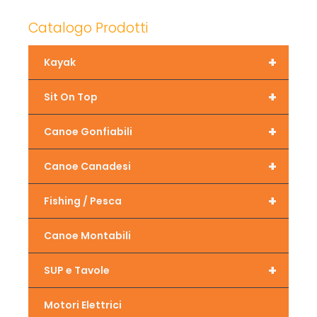
Catalogo Prodotti
+
Kayak
+
Sit On Top
+
Canoe Gonfiabili
+
Canoe Canadesi
+
Fishing / Pesca
Canoe Montabili
+
SUP e Tavole
Motori Elettrici