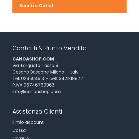
Sconti e Outlet
Contatti & Punto Vendita
CANOASHOP
.
COM
Via Torquato Tasso 8
Cesano Boscone Milano – Italy
Tel. 024504513 – cell. 3421319972
P.IVA 06746760963
info@canoashop.com
Assistenza Clienti
Il mio account
Cassa
Carrello