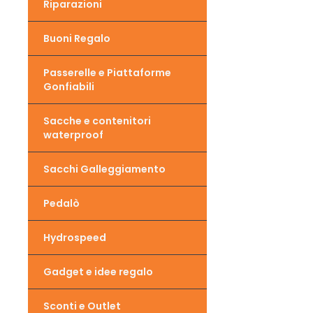
Riparazioni
Buoni Regalo
Passerelle e Piattaforme
Gonfiabili
Sacche e contenitori
waterproof
Sacchi Galleggiamento
Pedalò
Hydrospeed
Gadget e idee regalo
Sconti e Outlet