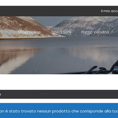
Il mio ac
Shop Online
Spedizioni
Punto Vendita
e
/ Prodotti taggati “swan”
on è stato trovato nessun prodotto che corrisponde alla tua