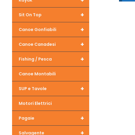
+
Kayak
+
Sit On Top
+
Canoe Gonfiabili
+
Canoe Canadesi
+
Fishing / Pesca
Canoe Montabili
+
SUP e Tavole
Motori Elettrici
+
Pagaie
+
Salvagente