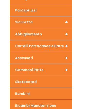
Paraspruzzi
+
Sicurezza
+
Abbigliamento
+
Carrelli Portacanoe e Barre
+
Accessori
+
Gommoni Rafts
Skateboard
Bambini
Ricambi Manutenzione