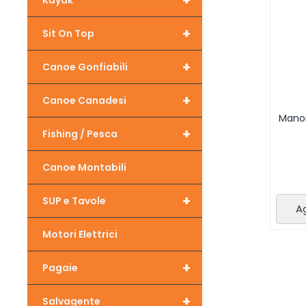
+
Kayak
+
Sit On Top
+
Canoe Gonfiabili
+
Canoe Canadesi
Mano
+
Fishing / Pesca
Canoe Montabili
+
SUP e Tavole
Ag
Motori Elettrici
+
Pagaie
+
Salvagente