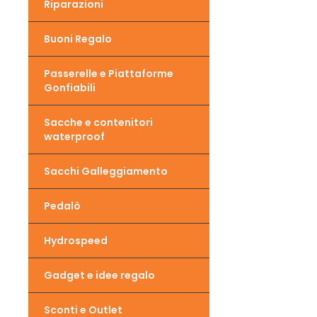
Riparazioni
Buoni Regalo
Passerelle e Piattaforme
Gonfiabili
Sacche e contenitori
waterproof
Sacchi Galleggiamento
Pedalò
Hydrospeed
Gadget e idee regalo
Sconti e Outlet