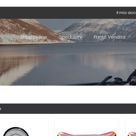
Il mio ac
Shop Online
Spedizioni
Punto Vendita
e
/ Prodotti taggati “spreu boote”