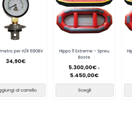
metro per H/R 690BV
Hippo 11 Extreme – Spreu
Hi
Boote
34,90
€
5.300,00
€
-
5.450,00
€
giungi al carrello
Scegli