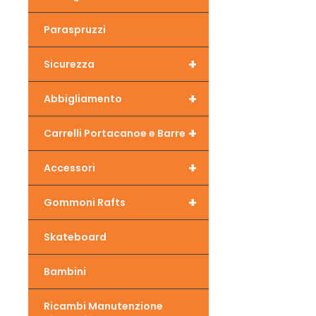
Paraspruzzi
+
Sicurezza
+
Abbigliamento
+
Carrelli Portacanoe e Barre
+
Accessori
+
Gommoni Rafts
Skateboard
Bambini
Ricambi Manutenzione