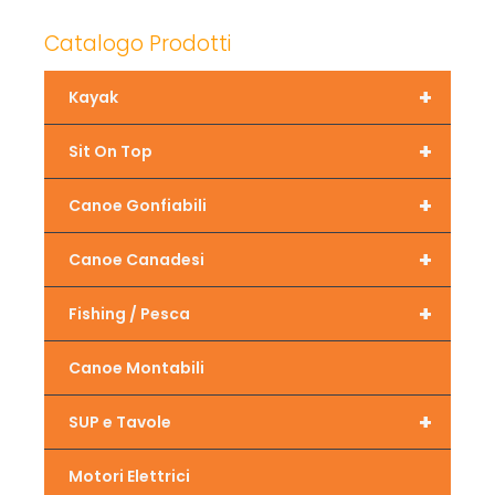
Catalogo Prodotti
+
Kayak
+
Sit On Top
+
Canoe Gonfiabili
+
Canoe Canadesi
+
Fishing / Pesca
Canoe Montabili
+
SUP e Tavole
Motori Elettrici