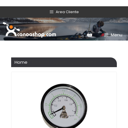
Area Cliente
Menu
Home
/ Prodotti taggati “spero boote”