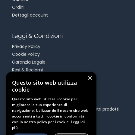
Ordini
Dettagli account
Leggi & Condizioni
Privacy Policy
Cookie Policy
Garanzia Legale
Resi & Reclami
×
Risoluzione Dispute On Line
Questo sito web utilizza
cookie
Be Social
Questo sito web utilizza i cookie per
migliorare la tua esperienza di
Seguici e rimani aggiornato su tutti i nostri prodotti
navigazione. Utilizzando il nostro sito web
e iniziative.
acconsenti a tutti i cookie in conformità
con la nostra policy per i cookie.
Leggi di
più