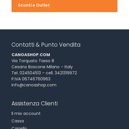
Sconti e Outlet
Contatti & Punto Vendita
CANOASHOP
.
COM
Via Torquato Tasso 8
Cesano Boscone Milano – Italy
Tel. 024504513 – cell. 3421319972
P.IVA 06746760963
info@canoashop.com
Assistenza Clienti
Il mio account
Cassa
Carrello