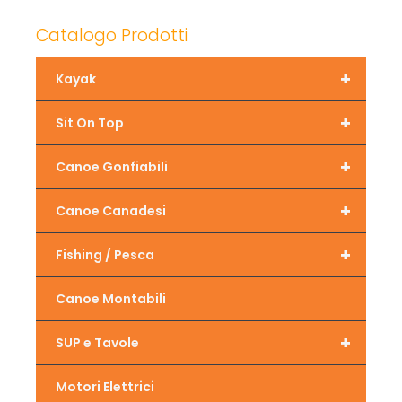
Catalogo Prodotti
+
Kayak
+
Sit On Top
+
Canoe Gonfiabili
+
Canoe Canadesi
+
Fishing / Pesca
Canoe Montabili
+
SUP e Tavole
Motori Elettrici