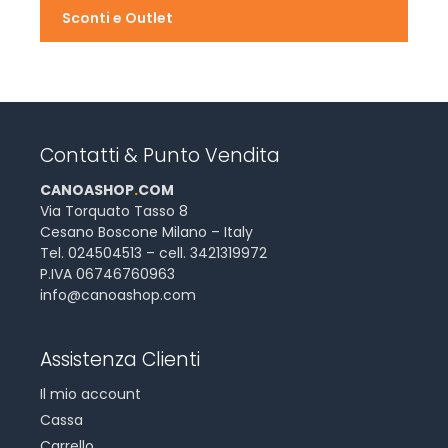
Sconti e Outlet
Contatti & Punto Vendita
CANOASHOP
.
COM
Via Torquato Tasso 8
Cesano Boscone Milano – Italy
Tel. 024504513 – cell. 3421319972
P.IVA 06746760963
info@canoashop.com
Assistenza Clienti
Il mio account
Cassa
Carrello