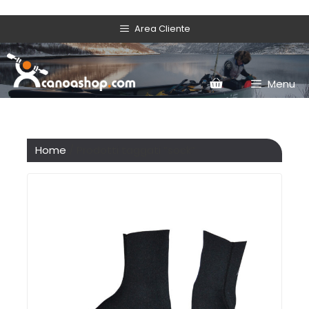
Area Cliente
Menu
Home
/ Prodotti taggati “sock”