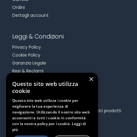
Ordini
Dettagli account
Leggi & Condizioni
Privacy Policy
Cookie Policy
Garanzia Legale
Resi & Reclami
×
Risoluzione Dispute On Line
Questo sito web utilizza
cookie
Be Social
Questo sito web utilizza i cookie per
migliorare la tua esperienza di
Seguici e rimani aggiornato su tutti i nostri prodotti
navigazione. Utilizzando il nostro sito web
e iniziative.
acconsenti a tutti i cookie in conformità
con la nostra policy per i cookie.
Leggi di
più