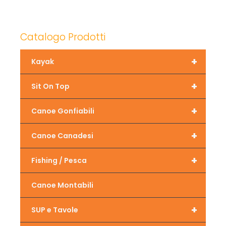
Catalogo Prodotti
+
Kayak
+
Sit On Top
+
Canoe Gonfiabili
+
Canoe Canadesi
+
Fishing / Pesca
Canoe Montabili
+
SUP e Tavole