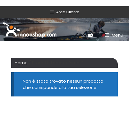
Area Cliente
Menu
Home
/ Prodotti taggati “small”
Non è stato trovato nessun prodotto
che corrisponde alla tua selezione.