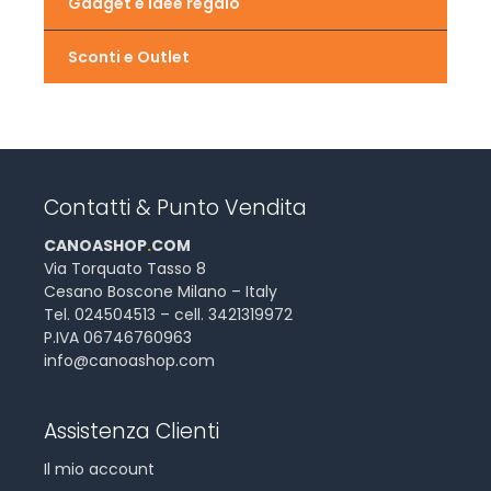
Gadget e idee regalo
Sconti e Outlet
Contatti & Punto Vendita
CANOASHOP
.
COM
Via Torquato Tasso 8
Cesano Boscone Milano – Italy
Tel. 024504513 – cell. 3421319972
P.IVA 06746760963
info@canoashop.com
Assistenza Clienti
Il mio account