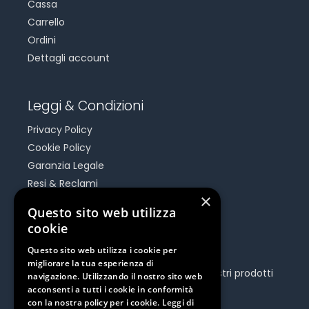
Cassa
Carrello
Ordini
Dettagli account
Leggi & Condizioni
Privacy Policy
Cookie Policy
Garanzia Legale
Resi & Reclami
×
Risoluzione Dispute On Line
Questo sito web utilizza
cookie
Be Social
Questo sito web utilizza i cookie per
migliorare la tua esperienza di
Seguici e rimani aggiornato su tutti i nostri prodotti
navigazione. Utilizzando il nostro sito web
e iniziative.
acconsenti a tutti i cookie in conformità
con la nostra policy per i cookie.
Leggi di