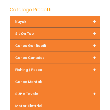
Catalogo Prodotti
+
Kayak
+
Sit On Top
+
Canoe Gonfiabili
+
Canoe Canadesi
+
Fishing / Pesca
Canoe Montabili
+
SUP e Tavole
Motori Elettrici