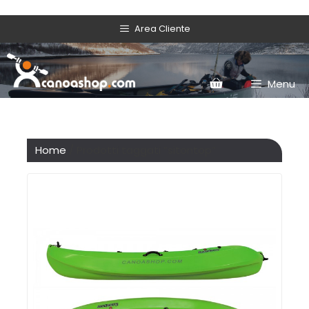
Area Cliente
Menu
Home
/ Prodotti taggati “sitontop”