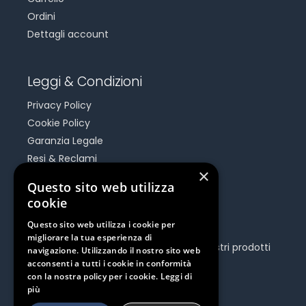
Ordini
Dettagli account
Leggi & Condizioni
Privacy Policy
Cookie Policy
Garanzia Legale
Resi & Reclami
×
Risoluzione Dispute On Line
Questo sito web utilizza
cookie
Be Social
Questo sito web utilizza i cookie per
migliorare la tua esperienza di
Seguici e rimani aggiornato su tutti i nostri prodotti
navigazione. Utilizzando il nostro sito web
e iniziative.
acconsenti a tutti i cookie in conformità
con la nostra policy per i cookie.
Leggi di
più