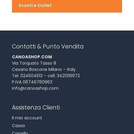
Sconti e Outlet
Contatti & Punto Vendita
CANOASHOP
.
COM
Via Torquato Tasso 8
Cesano Boscone Milano – Italy
Tel. 024504513 – cell. 3421319972
P.IVA 06746760963
info@canoashop.com
Assistenza Clienti
Il mio account
Cassa
Carrello