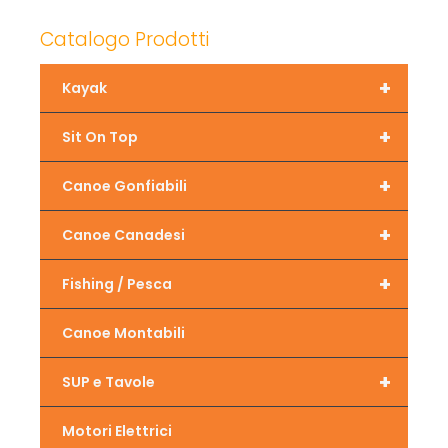
Catalogo Prodotti
+
Kayak
+
Sit On Top
+
Canoe Gonfiabili
+
Canoe Canadesi
+
Fishing / Pesca
Canoe Montabili
+
SUP e Tavole
Motori Elettrici