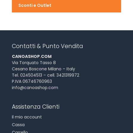
Sconti e Outlet
Contatti & Punto Vendita
CANOASHOP
.
COM
Via Torquato Tasso 8
Cesano Boscone Milano – Italy
Tel. 024504513 – cell. 3421319972
P.IVA 06746760963
info@canoashop.com
Assistenza Clienti
Il mio account
Cassa
Carrello