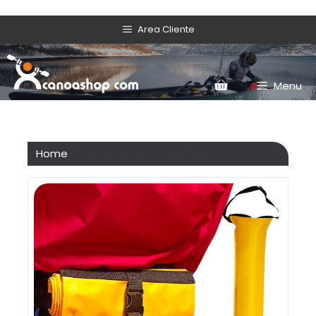
Area Cliente
Menu
Home
/ Prodotti taggati “safety”