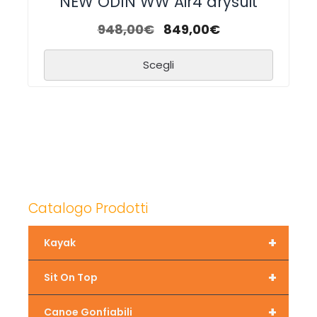
NEW ODIN WW Air4 drysuit
948,00
€
849,00
€
Scegli
Catalogo Prodotti
+
Kayak
+
Sit On Top
+
Canoe Gonfiabili