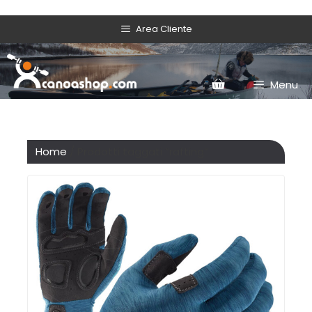
Area Cliente
Menu
Home
/ Prodotti taggati “rafting”