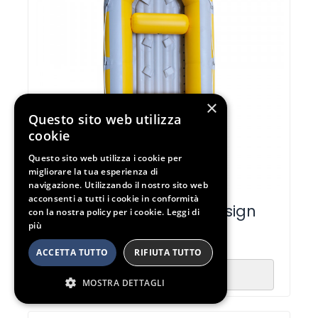
×
Questo sito web utilizza
cookie
Questo sito web utilizza i cookie per
migliorare la tua esperienza di
navigazione. Utilizzando il nostro sito web
acconsenti a tutti i cookie in conformità
Avanti 380 – Aqua Design
con la nostra policy per i cookie.
Leggi di
più
2.140,00
€
ACCETTA TUTTO
RIFIUTA TUTTO
Aggiungi al carrello
MOSTRA DETTAGLI