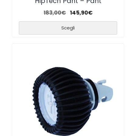
HipTech Pant – Pant
183,00
€
145,90
€
Scegli