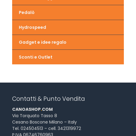
Pedalò
Hydrospeed
Gadget e idee regalo
Sconti e Outlet
Contatti & Punto Vendita
CANOASHOP
.
COM
Via Torquato Tasso 8
Cesano Boscone Milano – Italy
Tel. 024504513 – cell. 3421319972
P.IVA 06746760963