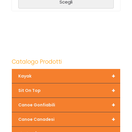
Scegli
Catalogo Prodotti
+
Kayak
+
Sit On Top
+
Canoe Gonfiabili
+
Canoe Canadesi