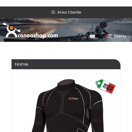
Area Cliente
Menu
Home
/ Prodotti taggati “race 3”