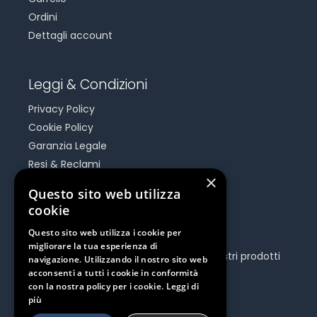
Ordini
Dettagli account
Leggi & Condizioni
Privacy Policy
Cookie Policy
Garanzia Legale
Resi & Reclami
×
Risoluzione Dispute On Line
Questo sito web utilizza
cookie
Be Social
Questo sito web utilizza i cookie per
migliorare la tua esperienza di
Seguici e rimani aggiornato su tutti i nostri prodotti
navigazione. Utilizzando il nostro sito web
e iniziative.
acconsenti a tutti i cookie in conformità
con la nostra policy per i cookie.
Leggi di
più