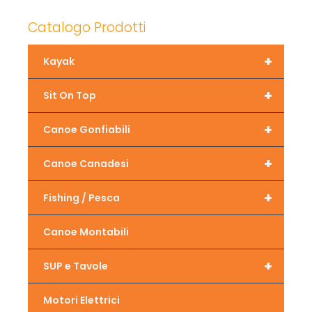
Catalogo Prodotti
+
Kayak
+
Sit On Top
+
Canoe Gonfiabili
+
Canoe Canadesi
+
Fishing / Pesca
Canoe Montabili
+
SUP e Tavole
Motori Elettrici