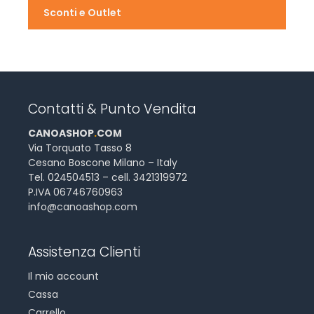
Sconti e Outlet
Contatti & Punto Vendita
CANOASHOP
.
COM
Via Torquato Tasso 8
Cesano Boscone Milano – Italy
Tel. 024504513 – cell. 3421319972
P.IVA 06746760963
info@canoashop.com
Assistenza Clienti
Il mio account
Cassa
Carrello