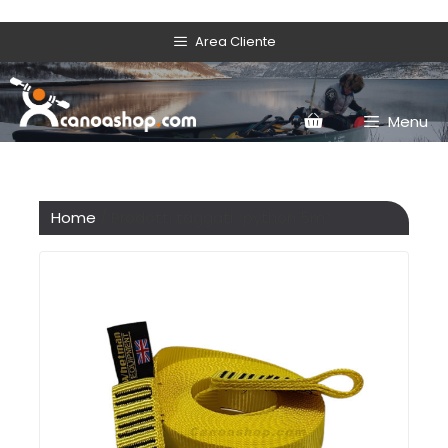
Area Cliente
Menu
Home
/ Prodotti taggati “python 5m”