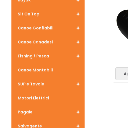
+
Kayak
+
Sit On Top
+
Canoe Gonfiabili
+
Canoe Canadesi
+
Fishing / Pesca
Canoe Montabili
Ag
+
SUP e Tavole
Motori Elettrici
+
Pagaie
+
Salvagente