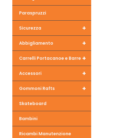
Paraspruzzi
+
Sicurezza
+
Abbigliamento
+
Carrelli Portacanoe e Barre
+
Accessori
+
Gommoni Rafts
Skateboard
Bambini
Ricambi Manutenzione