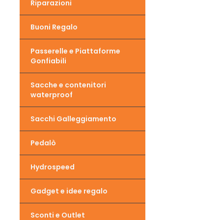
Riparazioni
Buoni Regalo
Passerelle e Piattaforme
Gonfiabili
Sacche e contenitori
waterproof
Sacchi Galleggiamento
Pedalò
Hydrospeed
Gadget e idee regalo
Sconti e Outlet