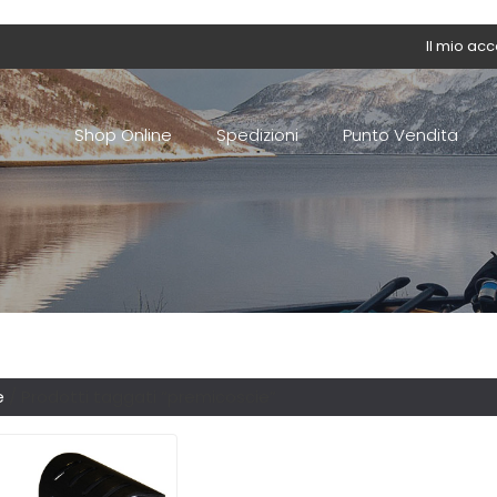
Il mio ac
Shop Online
Spedizioni
Punto Vendita
e
/ Prodotti taggati “premicoscie”