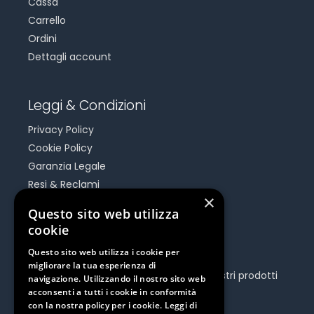
Cassa
Carrello
Ordini
Dettagli account
Leggi & Condizioni
Privacy Policy
Cookie Policy
Garanzia Legale
Resi & Reclami
×
Risoluzione Dispute On Line
Questo sito web utilizza
cookie
Be Social
Questo sito web utilizza i cookie per
migliorare la tua esperienza di
Seguici e rimani aggiornato su tutti i nostri prodotti
navigazione. Utilizzando il nostro sito web
e iniziative.
acconsenti a tutti i cookie in conformità
con la nostra policy per i cookie.
Leggi di