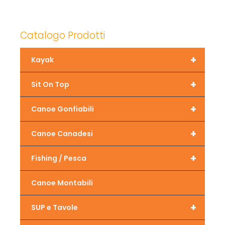
Catalogo Prodotti
+
Kayak
+
Sit On Top
+
Canoe Gonfiabili
+
Canoe Canadesi
+
Fishing / Pesca
Canoe Montabili
+
SUP e Tavole