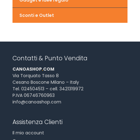
Gadget e idee regalo
Sconti e Outlet
Contatti & Punto Vendita
CANOASHOP
.
COM
Via Torquato Tasso 8
Cesano Boscone Milano – Italy
Tel. 024504513 – cell. 3421319972
P.IVA 06746760963
info@canoashop.com
Assistenza Clienti
Il mio account