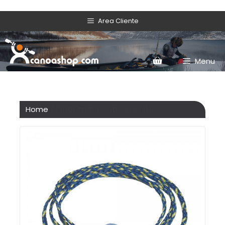
Area Cliente
Menu
Home
/ Prodotti taggati “orecchie”