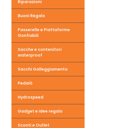
Riparazioni
Buoni Regalo
Passerelle e Piattaforme
Gonfiabili
Sacche e contenitori
waterproof
Sacchi Galleggiamento
Pedalò
Hydrospeed
Gadget e idee regalo
Sconti e Outlet