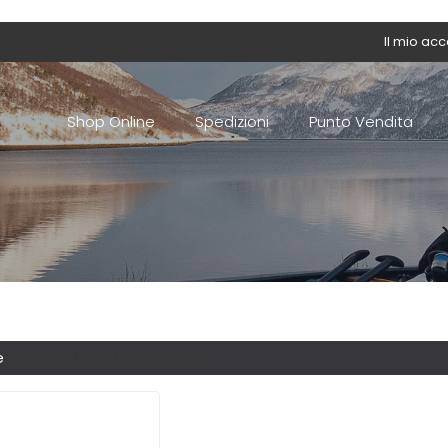
Il mio ac
Shop Online
Spedizioni
Punto Vendita
e
/ Prodotti taggati “ontario”