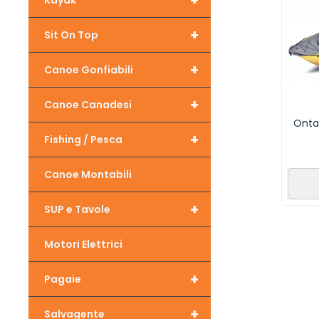
+
Kayak
+
Sit On Top
+
Canoe Gonfiabili
+
Canoe Canadesi
Onta
+
Fishing / Pesca
Canoe Montabili
+
SUP e Tavole
Motori Elettrici
+
Pagaie
+
Salvagente