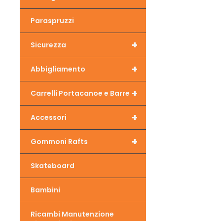
Paraspruzzi
+
Sicurezza
+
Abbigliamento
+
Carrelli Portacanoe e Barre
+
Accessori
+
Gommoni Rafts
Skateboard
Bambini
Ricambi Manutenzione