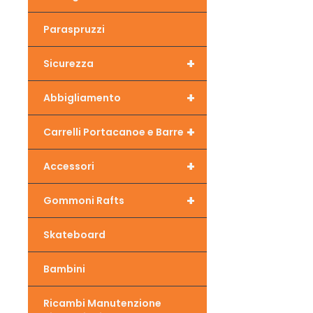
Paraspruzzi
+
Sicurezza
+
Abbigliamento
+
Carrelli Portacanoe e Barre
+
Accessori
+
Gommoni Rafts
Skateboard
Bambini
Ricambi Manutenzione