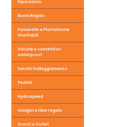
Riparazioni
Buoni Regalo
Passerelle e Piattaforme
Gonfiabili
Sacche e contenitori
waterproof
Sacchi Galleggiamento
Pedalò
Hydrospeed
Gadget e idee regalo
Sconti e Outlet