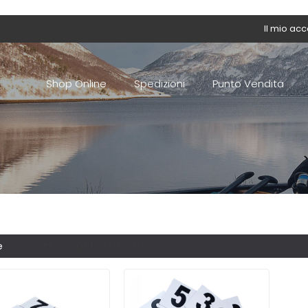
Il mio ac
Shop Online
Spedizioni
Punto Vendita
e
/ Prodotti taggati “numeri”