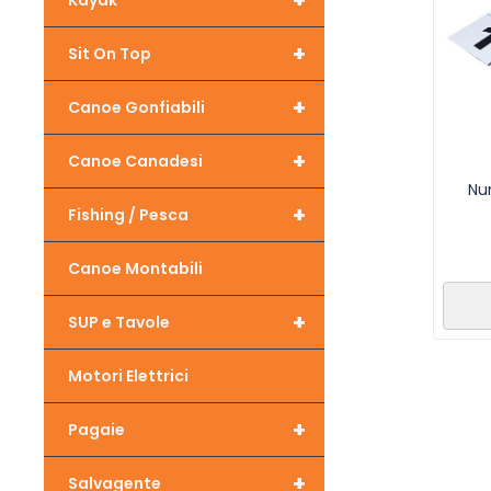
+
Kayak
+
Sit On Top
+
Canoe Gonfiabili
+
Canoe Canadesi
Nu
+
Fishing / Pesca
Canoe Montabili
+
SUP e Tavole
Motori Elettrici
+
Pagaie
+
Salvagente