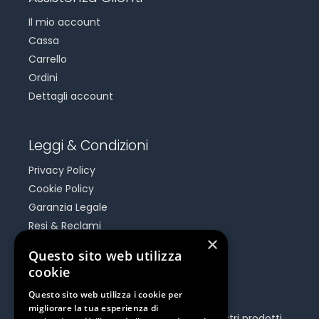
Il mio account
Cassa
Carrello
Ordini
Dettagli account
Leggi & Condizioni
Privacy Policy
Cookie Policy
Garanzia Legale
Resi & Reclami
×
Risoluzione Dispute On Line
Questo sito web utilizza
cookie
Be Social
Questo sito web utilizza i cookie per
migliorare la tua esperienza di
Seguici e rimani aggiornato su tutti i nostri prodotti