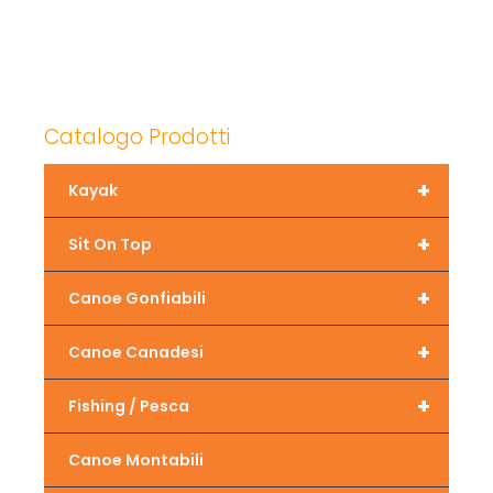
Catalogo Prodotti
+
Kayak
+
Sit On Top
+
Canoe Gonfiabili
+
Canoe Canadesi
+
Fishing / Pesca
Canoe Montabili