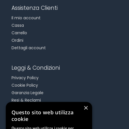
Assistenza Clienti
Il mio account
Cassa
Carrello
Ordini
Dettagli account
Leggi & Condizioni
Privacy Policy
Cookie Policy
Garanzia Legale
Resi & Reclami
×
Risoluzione Dispute On Line
Questo sito web utilizza
cookie
Be Social
Questo sito web utilizza i cookie per