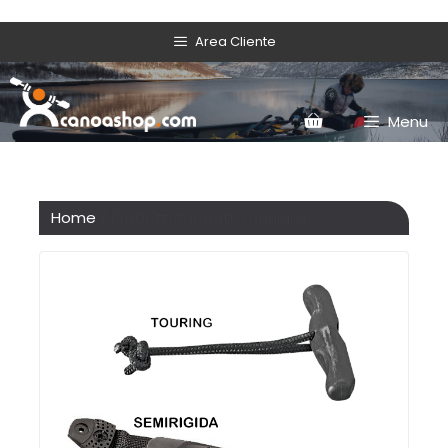
Area Cliente
Menu
Home
/ Prodotti taggati “maniglia”