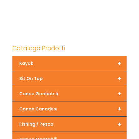
Catalogo Prodotti
+
Kayak
+
Sit On Top
+
Canoe Gonfiabili
+
Canoe Canadesi
+
Fishing / Pesca